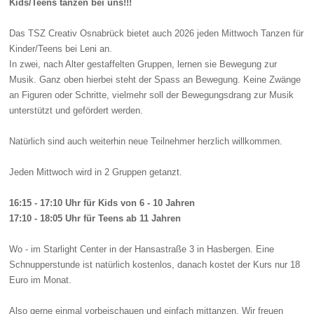
Kids/Teens tanzen bei uns!!!
Das TSZ Creativ Osnabrück bietet auch 2026 jeden Mittwoch Tanzen für
Kinder/Teens bei Leni an.
In zwei
,
nach Alter gestaffelten Gruppen
,
lernen sie Bewegung zur
Musik. Ganz oben hierbei steht der Sp
ass
an Bewegung. Keine Zwänge
an Figuren oder Schritte, vielmehr soll der Bewegungsdrang zur Musik
unterstützt und gefördert werden.
Natürlich sind auch weiterhin neue Teilnehmer herzlich willkommen.
Jeden Mittwoch wird in 2
Gruppen getanzt
.
16:15 - 17:10 Uhr
für Kids von 6 - 10 Jahren
17
:10
- 18
:05
Uhr für Teens ab 11
Jahren
Wo - im Sta
rlight Center in
der Hansastraße
3 in Hasbergen. Eine
Schnupperstunde ist natürlich kostenlos, danach kostet der Kurs nur 18
Euro im Monat.
Also gerne einmal vorbeischauen und einfach mittanzen.
Wir freuen