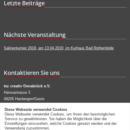
Letzte Beiträge
Nächste Veranstaltung
Salinenturnier 2019, am 13.04.2019, im Kurhaus Bad Rothenfelde
Kontaktieren Sie uns
tsz creativ Osnabrück e.V.
Hansastrasse 3
49205 Hasbergen/Gaste
Tel: 0172 5202221
Diese Webseite verwendet Cookies
eMail:
info@tsz-creativ.de
Diese Webseite verwendet Cookies, um Ihnen den bestmöglichen
Service zu gewährleisten. Sie haben die Möglichkeit über die
Einstellungen einzusehen, welche Cookies genutzt werden und der
Verwendung zuzustimmen.